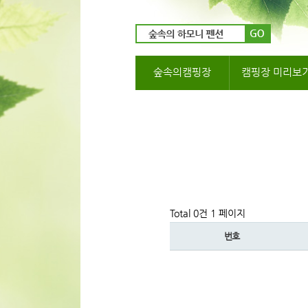
숲속의캠핑장
캠핑장 미리보
Total 0건
1 페이지
번호