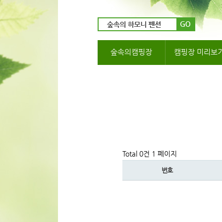
숲속의캠핑장
캠핑장 미리보
Total 0건
1 페이지
번호