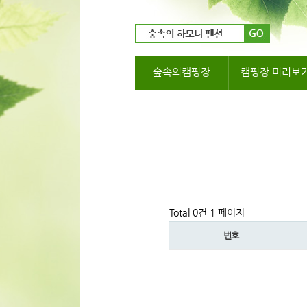
숲속의캠핑장
캠핑장 미리보
Total 0건
1 페이지
번호