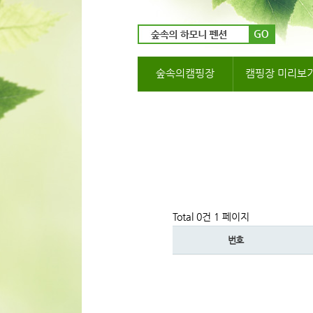
숲속의캠핑장
캠핑장 미리보
Total 0건
1 페이지
번호