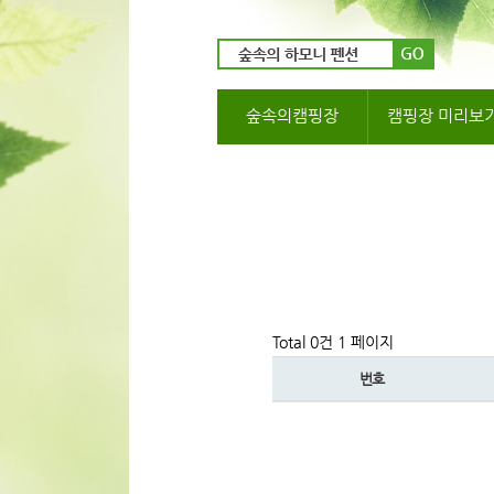
숲속의캠핑장
캠핑장 미리보
Total 0건
1 페이지
번호