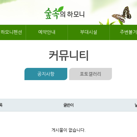
의하모니펜션
예약안내
부대시설
주변볼거
커뮤니티
공지사항
포토갤러리
목
글쓴이
게시물이 없습니다.