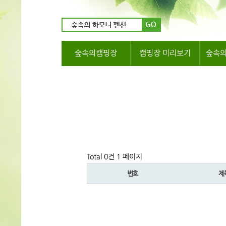
숲속의캠핑장
캠핑장 미리보기
숲속
Total 0건
1 페이지
번호
제