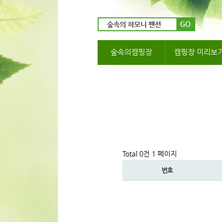
숲속의캠핑장
캠핑장 미리보
Total 0건
1 페이지
번호