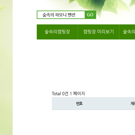
숲속의캠핑장
캠핑장 미리보기
숲속
Total 0건
1 페이지
번호
제