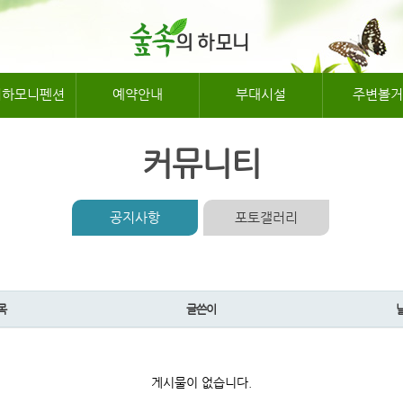
의하모니펜션
예약안내
부대시설
주변볼거
커뮤니티
공지사항
포토갤러리
목
글쓴이
게시물이 없습니다.