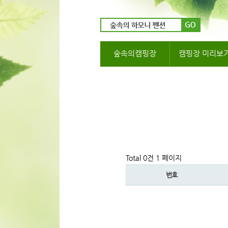
숲속의캠핑장
캠핑장 미리보
Total 0건
1 페이지
번호