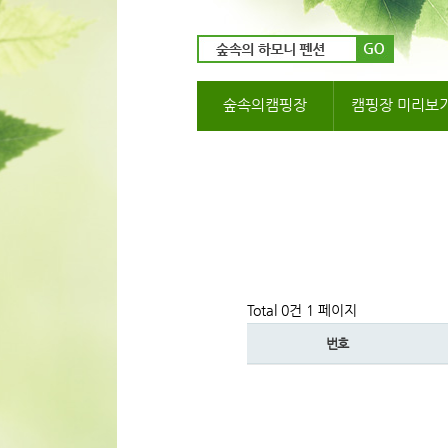
숲속의캠핑장
캠핑장 미리보
Total 0건
1 페이지
번호