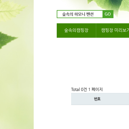
숲속의캠핑장
캠핑장 미리보
Total 0건
1 페이지
번호