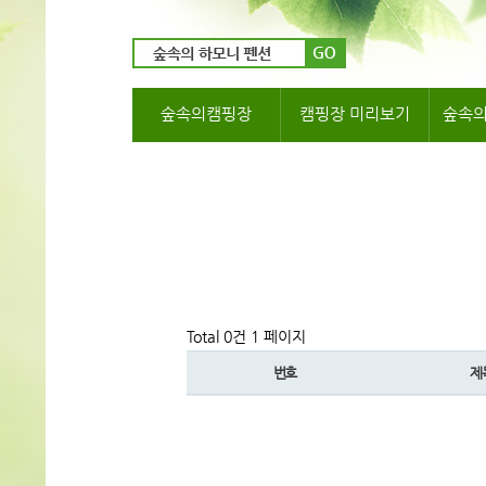
숲속의캠핑장
캠핑장 미리보기
숲속
Total 0건
1 페이지
번호
제