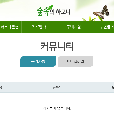
의하모니펜션
예약안내
부대시설
주변볼거
커뮤니티
공지사항
포토갤러리
목
글쓴이
게시물이 없습니다.