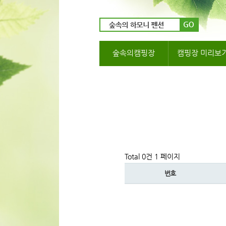
숲속의캠핑장
캠핑장 미리보
Total 0건
1 페이지
번호