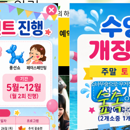
도 알림
명
되어 이용이
의하모니펜션
예약안내
부대시설
주변볼거
합니다
려주세요
24
다시 열람하지 않습니다.
닫기
시간 동안 다시 열람하