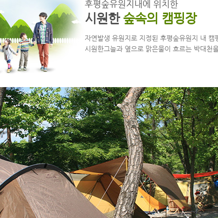
후평숲유원지내에 위치한
시원한
숲속의 캠핑장
자연발생 유원지로 지정된 후평숲유원지 내 캠
시원한그늘과 옆으로 맑은물이 흐르는 박대천을