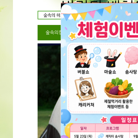
변경된 배치
예약시 입금자명 예약자
동일하게 해주세요
서로 다를시 취소 처리 
숲속의캠핑장
캠핑장 미리보기
숲속
불가 할수 있음을 공지 
다르게 입금시 반드시
문자로 또는 전화를 알
24
시간 동안 