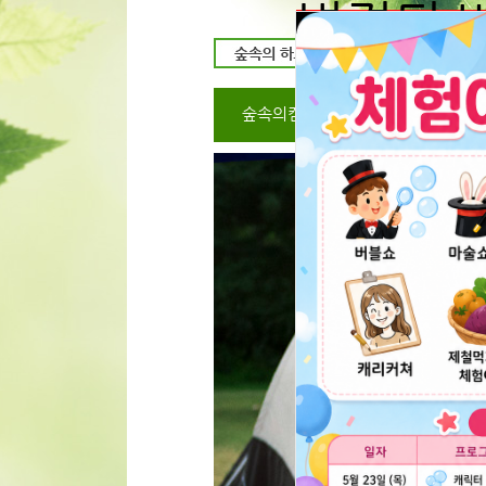
변경된 
예약시 입금자명
동일하게 해주세
서로 다를시 취소
숲속의캠핑장
캠핑장 미리보
불가 할수 있음을
다르게 입금시 
문자로 또는 전
2