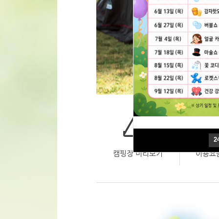
2
2
캠핑장 미리보기
이용요금