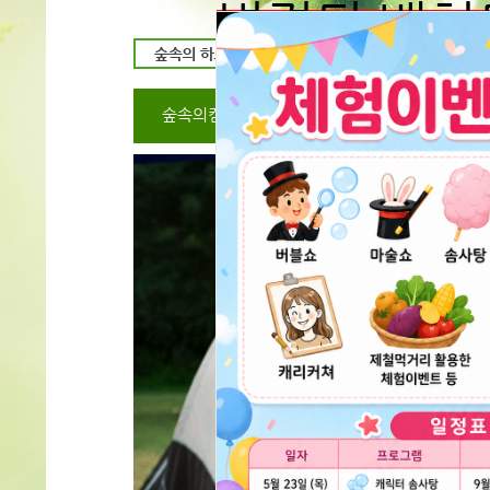
변경된 배치
예약시 입금자명 예약자
동일하게 해주세요
서로 다를시 취소 처리 
숲속의캠핑장
캠핑장 미리보기
숲속
불가 할수 있음을 공지 
다르게 입금시 반드시
문자로 또는 전화를 알
24
시간 동안 