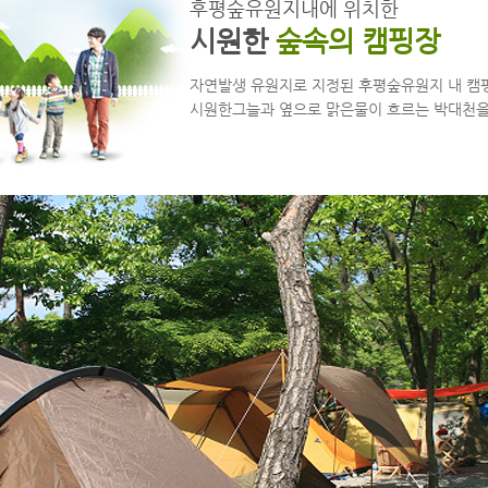
후평숲유원지내에 위치한
시원한
숲속의 캠핑장
자연발생 유원지로 지정된 후평숲유원지 내 캠
시원한그늘과 옆으로 맑은물이 흐르는 박대천을