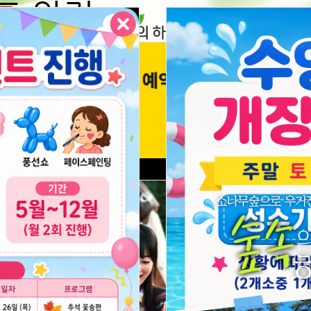
도 알림
명
되어 이용이
의하모니펜션
예약안내
부대시설
주변볼거
합니다
려주세요
24
다시 열람하지 않습니다.
닫기
시간 동안 다시 열람하