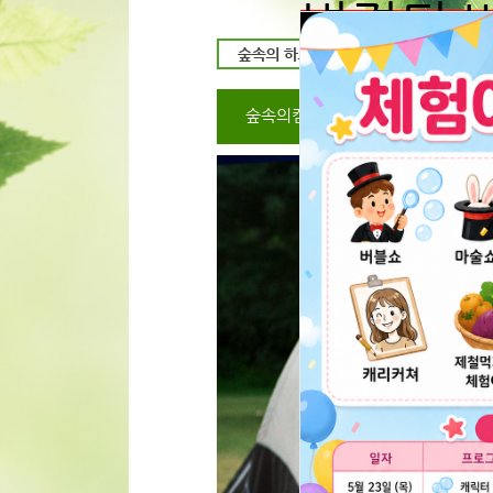
변경된 
예약시 입금자명
동일하게 해주세
서로 다를시 취소
숲속의캠핑장
캠핑장 미리보
불가 할수 있음을
다르게 입금시 
문자로 또는 전
2