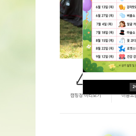
2
2
캠핑장 미리보기
이용요금