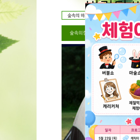
변경된 
예약시 입금자명
동일하게 해주세
서로 다를시 취소
숲속의캠핑장
캠핑장 미리보
불가 할수 있음을
다르게 입금시 
문자로 또는 전
2