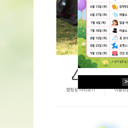
2
2
캠핑장 미리보기
이용요금